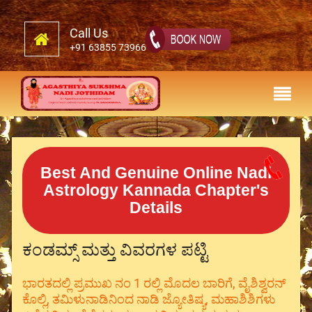
Call Us
+91 63855 73966
Best And Genuine Online Nadi
Astrology Kannada Chapter's
Details
ಕಂಡಮ್ಸ್ ಮತ್ತು ವಿವರಗಳ ಪಟ್ಟಿ
ಭಾರತದಲ್ಲಿ ಪ್ರಮುಖ ನಂ 1 ರಲ್ಲಿ ಮೊದಲ ಬಾರಿಗೆ, ವೈಶಿಶ್ವರನ್
ಕೊಲ್ಲಿ, ತಮಿಳುನಾಡಿನಿಂದ ನಾಡಿ ಜ್ಯೋತಿಷ್ಯ, ಮಹಾಶಿಶಿಗಳು