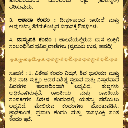
ತೊಂದರೆಯಿಂದ ದೂರವಿರಲು ರಕ್ಷಾ (ತಾಲಿಸ್ಮನ್)
ಧರಿಸುವುದು.
3.
ಆಶಾದಾ ಕಂದಂ :
ದೀರ್ಘಕಾಲದ ಕಾಯಿಲೆ ಮತ್ತು
ಅವುಗಳನ್ನು ತೆಗೆದುಕೊಳ್ಳುವ ವಿಧಾನಕ್ಕೆ ಔಷಧಿಗಳು.
4.
ದಾಸ್ಭುಖಿತಿ ಕಂದಂ :
ಚಾಲನೆಯಲ್ಲಿರುವ ದಾಸ ಬುಕ್ತಿಗೆ
ಸಂಬಂಧಿಸಿದ ಭವಿಷ್ಯವಾಣಿಗಳು (ಪ್ರಮುಖ ಉಪ, ಅವಧಿ)
ಸೂಚನೆ : 1. ವಿಶೇಷ ಕಂದಂ ವಿಝ್, ಶಿವ ಥುಲಿಯಾ ಮತ್ತು
ಶಿವ ನಾಡಿ ಸುಕ್ಷ್ಮಂ ಅವರ ವಿಶಿಷ್ಟ ಸ್ವಭಾವ ಮತ್ತು ವಿಸ್ತಾರವಾದ
ವಿವರಗಳ ಕಾರಣದಿಂದಾಗಿ ಲಭ್ಯವಿದೆ, ಶುಲ್ಕಗಳು
ಅಧಿಕವಾಗಿರುತ್ತದೆ, ರಾಜಕೀಯ ಮತ್ತು ರಾಜಕೀಯ
ಸಂಪರ್ಕಗಳ ವಿಶೇಷ ಕಂದಂನಲ್ಲಿ ಯಶಸ್ಸು ಪಡೆಯಲು
ಲಭ್ಯವಿದೆ. ಮೇಲಿರುವ ಕಂದಂಗಳು ಹೊರತುಪಡಿಸಿ,
ಜ್ಞಾನಕಾಂಡ, ಪ್ರಸಾಣ ಕಂದಂ ಮತ್ತು ದಾಸಭೂಕ್ತಿ ಸಂತ
ಕಂದಂ ಇವೆ.